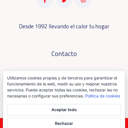
Desde 1992 llevando el calor tu hogar
Contacto
C/ Gregorio Pérez de María “El Cainejo” 2, 1º,
Utilizamos cookies propias y de terceros para garantizar el
24010 León
funcionamiento de la web, medir su uso y mejorar nuestros
servicios. Puede aceptar todas las cookies, rechazar las no
987 218 000 | 987 387 000
necesarias o configurar sus preferencias.
Política de cookies
pedidos.leon@pasohonroso.com
Aceptar todo
Rechazar
© Copyright © 2024 Paso Honroso S.L.